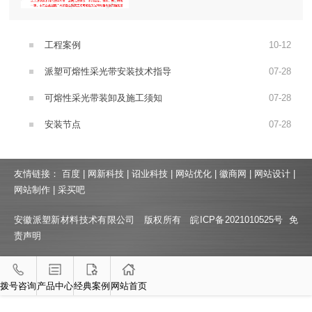
工程案例
10
-
12
派塑可熔性采光带安装技术指导
07
-
28
可熔性采光带装卸及施工须知
07
-
28
安装节点
07
-
28
友情链接：
百度
|
网新科技
|
诏业科技
|
网站优化
|
徽商网
|
网站设计
|
网站制作
|
采买吧
安徽派塑新材料技术有限公司 版权所有
皖ICP备2021010525号
免
责声明
拨号咨询
产品中心
经典案例
网站首页